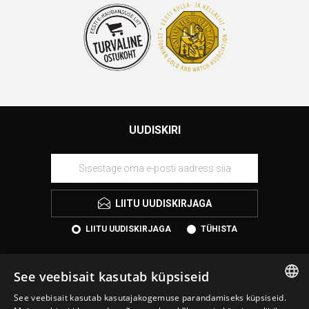
UUDISKIRI
LIITU UUDISKIRJAGA
LIITU UUDISKIRJAGA
TÜHISTA
See veebisait kasutab küpsiseid
See veebisait kasutab kasutajakogemuse parandamiseks küpsiseid.
ESTONIAN