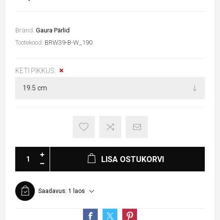
Bränd:
Gaura Pärlid
Tootekood:
BRW39-B-W_190
KETI PIKKUS:
LISA OSTUKORVI
Saadavus:
1 laos