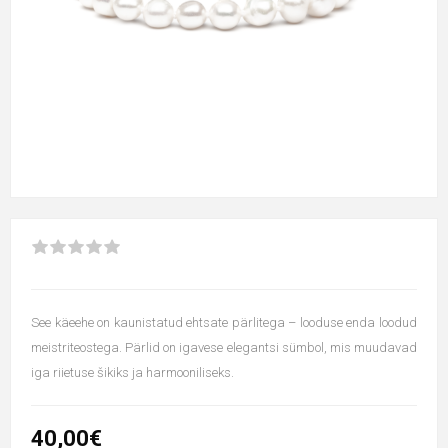
See käeehe on kaunistatud ehtsate pärlitega – looduse enda loodud
meistriteostega. Pärlid on igavese elegantsi sümbol, mis muudavad
iga riietuse šikiks ja harmooniliseks.
40,00€