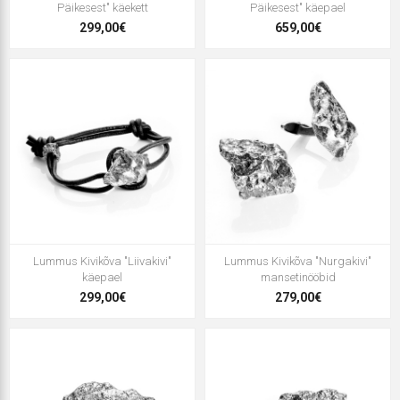
Päikesest" käekett
Päikesest" käepael
299,00€
659,00€
Lummus Kivikõva "Liivakivi"
Lummus Kivikõva "Nurgakivi"
käepael
mansetinööbid
299,00€
279,00€