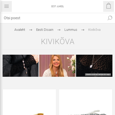
Avaleht
Eesti Disain
Lummus
Kivikõva
KIVIKÕVA