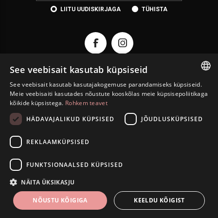
LIITU UUDISKIRJAGA
TÜHISTA
See veebisait kasutab küpsiseid
See veebisait kasutab kasutajakogemuse parandamiseks küpsiseid.
ESTONIAN
KONTAKT
Meie veebisaiti kasutades nõustute kooskõlas meie küpsisepoliitikaga
kõikide küpsistega.
Rohkem teavet
ENGLISH
INFORMATSIOON
HÄDAVAJALIKUD KÜPSISED
JÕUDLUSKÜPSISED
RUSSIAN
INFO
REKLAAMKÜPSISED
ISETEENINDUS
FUNKTSIONAALSED KÜPSISED
Autoriõigus © 2026 Eesti Juveel. Kõik õigused kaitstud.
NÄITA ÜKSIKASJU
NÕUSTU KÕIGIGA
KEELDU KÕIGIST
FILTRID