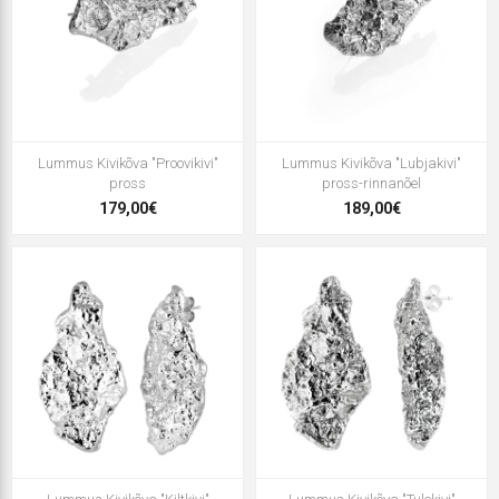
Lummus Kivikõva "Proovikivi"
Lummus Kivikõva "Lubjakivi"
pross
pross-rinnanõel
179,00€
189,00€