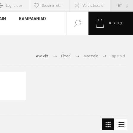
Logi sisse
Soovinimekiri
Võrdle tooteid
AIN
KAMPAANIAD
0
TOODE(T)
Avaleht
Ehted
Meestele
Ripatsid