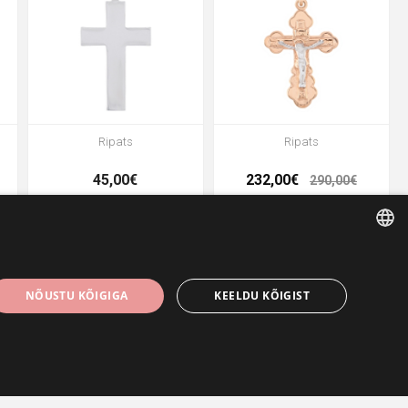
Ripats
Ripats
45,00€
232,00€
290,00€
- 20%
- 20%
ESTONIAN
NÕUSTU KÕIGIGA
KEELDU KÕIGIST
ENGLISH
RUSSIAN
Ripats ambur
Ripats skorpion