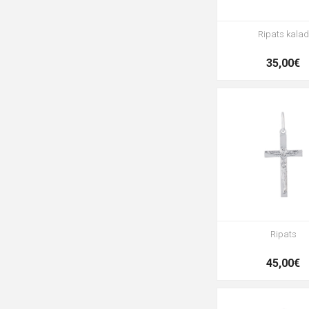
Ripats kalad
35,00€
Ripats
45,00€