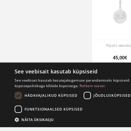
Ripats veevala
45,00€
See veebisait kasutab küpsiseid
See veebisait kasutab kasutajakogemuse parandamiseks küpsiseid. 
küpsisepoliitikaga kõikide küpsistega.
Rohkem teavet
HÄDAVAJALIKUD KÜPSISED
JÕUDLUSKÜPSISED
FUNKTSIONAALSED KÜPSISED
NÄITA ÜKSIKASJU
Ripats