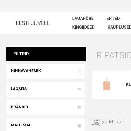
LAUAHÕBE
EHTED
KINGIIDEED
KAUPLUSE
RIPATSI
FILTRID
HINNAVAHEMIK
KU
LAOSEIS
BRÄNDID
leheküljel
MATERJAL