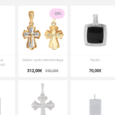
- 20%
va
Sokolov ripats teemantidega
Ripats
pats
312,00€
70,00€
390,00€