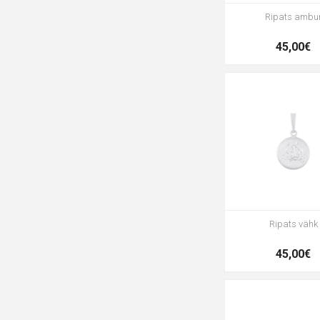
Ripats ambu
45,00€
Ripats vähk
45,00€