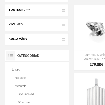
TOOTEGRUPP
KIVI INFO
KULLA VÄRV
Lummus Kivikõ
KATEGOORIAD
"Mälestuskivi" ri
279,00€
Ehted
Naistele
Meestele
Lipsunõelad
Sõrmused