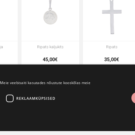
ja
Ripats kaljukits
Ripats
45,00€
35,00€
- 20%
- 20%
- 20%
Meie veebisaiti kasutades nõustute kooskõlas meie
REKLAAMKÜPSISED
Ripats
Ripats