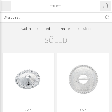
Avaleht
Ehted
Naistele
Sõled
SÕLED
Sõlg
Sõlg