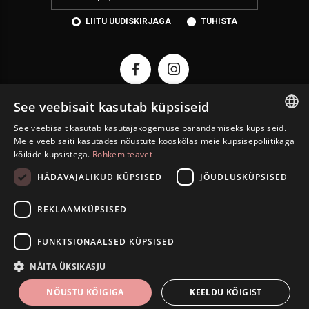
LIITU UUDISKIRJAGA
TÜHISTA
See veebisait kasutab küpsiseid
See veebisait kasutab kasutajakogemuse parandamiseks küpsiseid.
ESTONIAN
KONTAKT
Meie veebisaiti kasutades nõustute kooskõlas meie küpsisepoliitikaga
kõikide küpsistega.
Rohkem teavet
ENGLISH
INFORMATSIOON
HÄDAVAJALIKUD KÜPSISED
JÕUDLUSKÜPSISED
RUSSIAN
INFO
REKLAAMKÜPSISED
ISETEENINDUS
FUNKTSIONAALSED KÜPSISED
Autoriõigus © 2026 Eesti Juveel. Kõik õigused kaitstud.
NÄITA ÜKSIKASJU
NÕUSTU KÕIGIGA
KEELDU KÕIGIST
FILTRID