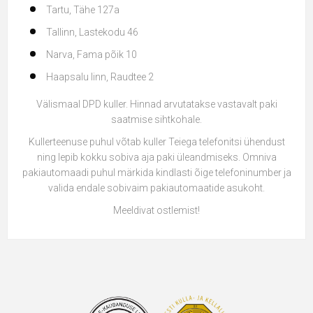
Tartu, Tähe 127a
Tallinn, Lastekodu 46
Narva, Fama põik 10
Haapsalu linn, Raudtee 2
Välismaal DPD kuller. Hinnad arvutatakse vastavalt paki
saatmise sihtkohale.
Kullerteenuse puhul võtab kuller Teiega telefonitsi ühendust
ning lepib kokku sobiva aja paki üleandmiseks. Omniva
pakiautomaadi puhul märkida kindlasti õige telefoninumber ja
valida endale sobivaim pakiautomaatide asukoht.
Meeldivat ostlemist!