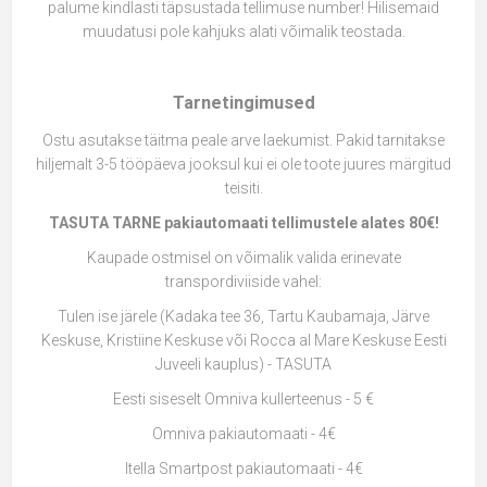
palume kindlasti täpsustada tellimuse number! Hilisemaid
muudatusi pole kahjuks alati võimalik teostada.
Tarnetingimused
Ostu asutakse täitma peale arve laekumist. Pakid tarnitakse
hiljemalt 3-5 tööpäeva jooksul kui ei ole toote juures märgitud
teisiti.
TASUTA TARNE pakiautomaati tellimustele alates 80€!
Kaupade ostmisel on võimalik valida erinevate
transpordiviiside vahel:
Tulen ise järele (Kadaka tee 36, Tartu Kaubamaja, Järve
Keskuse, Kristiine Keskuse või Rocca al Mare Keskuse Eesti
Juveeli kauplus) - TASUTA
Eesti siseselt Omniva kullerteenus - 5 €
Omniva pakiautomaati - 4€
Itella Smartpost pakiautomaati - 4€