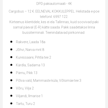
DPD pakiautomaati - 4€
Cargobus – 12 €. EELNEVAL KOKKULEPPEL. Helistada e-poe
telefonil: 6997 122.
Kiirteenus klientidele, kes ei ela Tallinnas, kuid soovivad paki
samal päeval (E-R) kätte saada. Pakk saadetakse linna
bussiterminali. Teenindatavad piirkonnad:
Rakvere, Laada 18a
Jõhvi, Narva mnt 8
Kuressaare, Pihtla tee 2
Kärdla, Sadama 13
Pärnu, Pikk 13
Põlva vald, Mammaste küla, Võlsimäe tee 3
Võru, Vilja 2
Viljandi, Ilmarise 1
Tartu, Turu 2