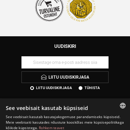
UUDISKIRI
LIITU UUDISKIRJAGA
LIITU UUDISKIRJAGA
TÜHISTA
See veebisait kasutab küpsiseid
See veebisait kasutab kasutajakogemuse parandamiseks küpsiseid.
ESTONIAN
Meie veebisaiti kasutades nõustute kooskõlas meie küpsisepoliitikaga
kõikide küpsistega.
Rohkem teavet