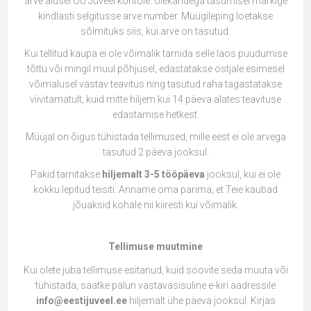
arve alusel OÜ Juveel kontole. Ülekandega tasumisel märkige
kindlasti selgitusse arve number. Müügileping loetakse
sõlmituks siis, kui arve on tasutud.
Kui tellitud kaupa ei ole võimalik tarnida selle laos puudumise
tõttu või mingil muul põhjusel, edastatakse ostjale esimesel
võimalusel vastav teavitus ning tasutud raha tagastatakse
viivitamatult, kuid mitte hiljem kui 14 päeva alates teavituse
edastamise hetkest.
Müüjal on õigus tühistada tellimused, mille eest ei ole arvega
tasutud 2 päeva jooksul.
Pakid tarnitakse
hiljemalt 3-5 tööpäeva
jooksul, kui ei ole
kokku lepitud teisiti. Anname oma parima, et Teie kaubad
jõuaksid kohale nii kiiresti kui võimalik.
Tellimuse muutmine
Kui olete juba tellimuse esitanud, kuid soovite seda muuta või
tühistada, saatke palun vastavasisuline e-kiri aadressile
info@eestijuveel.ee
hiljemalt ühe päeva jooksul. Kirjas