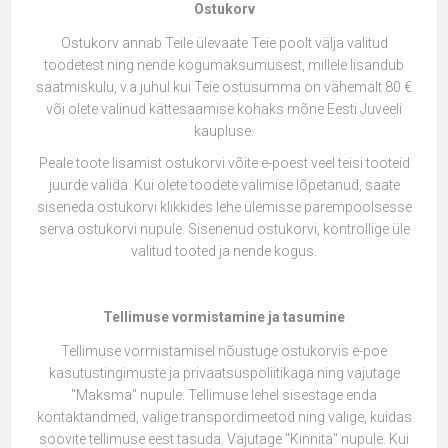
Ostukorv
Ostukorv annab Teile ülevaate Teie poolt välja valitud
toodetest ning nende kogumaksumusest, millele lisandub
saatmiskulu, v.a juhul kui Teie ostusumma on vähemalt 80 €
või olete valinud kättesaamise kohaks mõne Eesti Juveeli
kaupluse.
Peale toote lisamist ostukorvi võite e-poest veel teisi tooteid
juurde valida. Kui olete toodete valimise lõpetanud, saate
siseneda ostukorvi klikkides lehe ülemisse parempoolsesse
serva ostukorvi nupule. Sisenenud ostukorvi, kontrollige üle
valitud tooted ja nende kogus.
Tellimuse vormistamine ja tasumine
Tellimuse vormistamisel nõustuge ostukorvis e-poe
kasutustingimuste ja privaatsuspoliitikaga ning vajutage
"Maksma" nupule. Tellimuse lehel sisestage enda
kontaktandmed, valige transpordimeetod ning valige, kuidas
soovite tellimuse eest tasuda. Vajutage "Kinnita" nupule. Kui