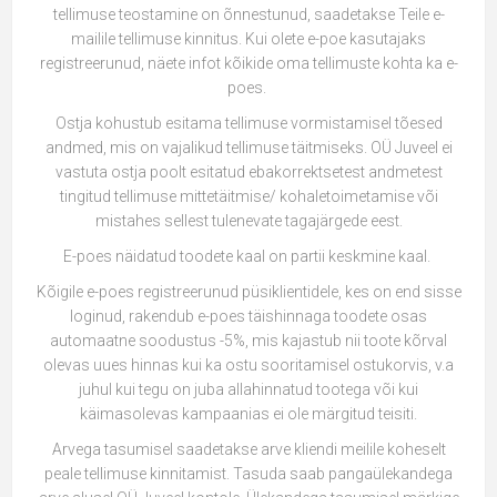
tellimuse teostamine on õnnestunud, saadetakse Teile e-
mailile tellimuse kinnitus. Kui olete e-poe kasutajaks
registreerunud, näete infot kõikide oma tellimuste kohta ka e-
poes.
Ostja kohustub esitama tellimuse vormistamisel tõesed
andmed, mis on vajalikud tellimuse täitmiseks. OÜ Juveel ei
vastuta ostja poolt esitatud ebakorrektsetest andmetest
tingitud tellimuse mittetäitmise/ kohaletoimetamise või
mistahes sellest tulenevate tagajärgede eest.
E-poes näidatud toodete kaal on partii keskmine kaal.
Kõigile e-poes registreerunud püsiklientidele, kes on end sisse
loginud, rakendub e-poes täishinnaga toodete osas
automaatne soodustus -5%, mis kajastub nii toote kõrval
olevas uues hinnas kui ka ostu sooritamisel ostukorvis, v.a
juhul kui tegu on juba allahinnatud tootega või kui
käimasolevas kampaanias ei ole märgitud teisiti.
Arvega tasumisel saadetakse arve kliendi meilile koheselt
peale tellimuse kinnitamist. Tasuda saab pangaülekandega