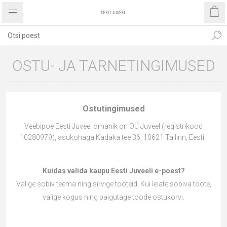
OSTU- JA TARNETINGIMUSED
Ostutingimused
Veebipoe Eesti Juveel omanik on OÜ Juveel (registrikood
10280979), asukohaga Kadaka tee 36, 10621 Tallinn, Eesti.
Kuidas valida kaupu
Eesti Juveeli e-poest?
Valige sobiv teema ning sirvige tooteid. Kui leiate sobiva toote,
valige kogus ning paigutage toode ostukorvi.