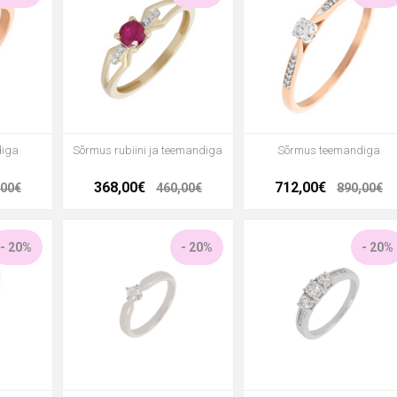
diga
Sõrmus rubiini ja teemandiga
Sõrmus teemandiga
368,00€
712,00€
,00€
460,00€
890,00€
- 20%
- 20%
- 20%