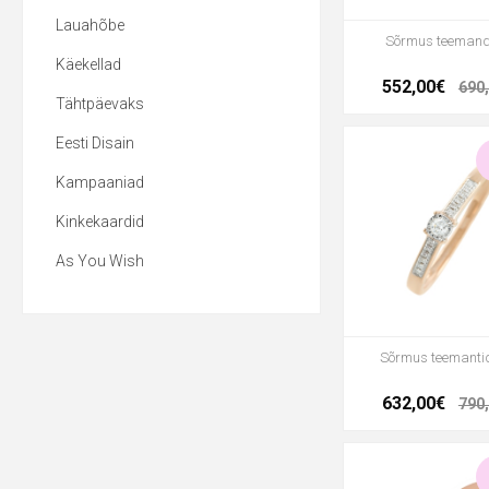
Lauahõbe
Sõrmus teeman
Käekellad
552,00€
690
Tähtpäevaks
Eesti Disain
Kampaaniad
Kinkekaardid
As You Wish
Sõrmus teemanti
632,00€
790