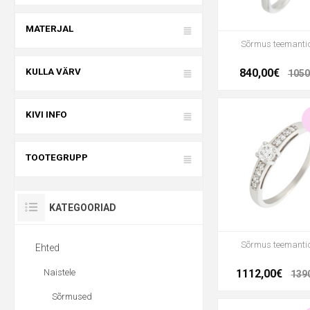
MATERJAL
Sõrmus teemanti
KULLA VÄRV
840,00€
1050
KIVI INFO
TOOTEGRUPP
KATEGOORIAD
Sõrmus teemanti
Ehted
Naistele
1112,00€
139
Sõrmused