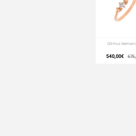
Sõrmus teeman
540,00€
675