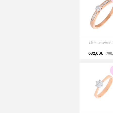
Sõrmus teeman
632,00€
790