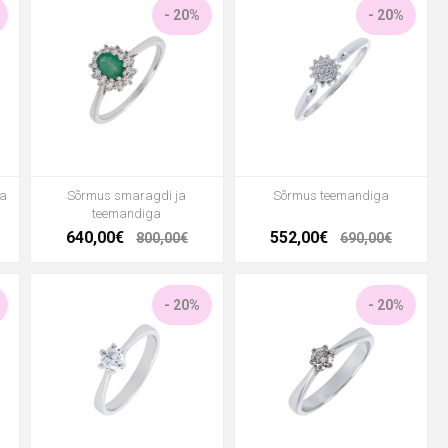
- 20%
- 20%
ga
Sõrmus smaragdi ja
Sõrmus teemandiga
teemandiga
640,00€
552,00€
800,00€
690,00€
- 20%
- 20%