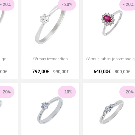
- 20%
- 20%
- 20%
diga
Sõrmus teemandiga
Sõrmus rubiini ja teemandi
792,00€
640,00€
,00€
990,00€
800,00€
- 20%
- 20%
- 20%