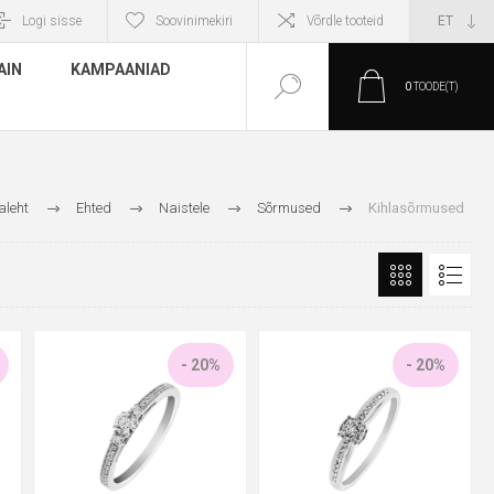
Logi sisse
Soovinimekiri
Võrdle tooteid
AIN
KAMPAANIAD
0
TOODE(T)
aleht
Ehted
Naistele
Sõrmused
Kihlasõrmused
- 20%
- 20%