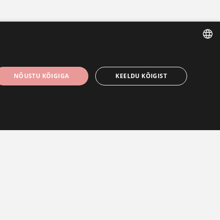
ESTONIAN
NÕUSTU KÕIGIGA
KEELDU KÕIGIST
ENGLISH
RUSSIAN
INFO
ISETEENINDUS
Ehete ja lauahõbeda
Minu konto
hooldamine
Tellimused
Ostu- ja tarnetingimused
Ostukorv
Ostu tagastus ja vahetamine
Soovinimekiri
Pretensiooni esitamise kord
ta kasutada.
Võta meiega ühendust
Privaatsuspoliitika
Lasergraveerimine
rineb saidilt endalt, suurendades veebivormide