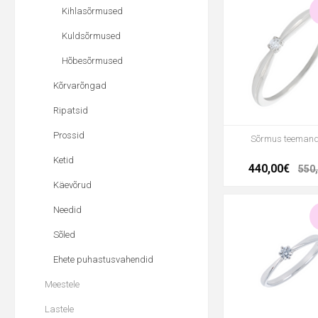
Kihlasõrmused
Kuldsõrmused
Hõbesõrmused
Kõrvarõngad
Ripatsid
Prossid
Sõrmus teeman
Ketid
440,00€
550
Käevõrud
Needid
Sõled
Ehete puhastusvahendid
Meestele
Lastele