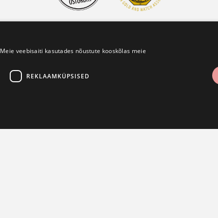
Meie veebisaiti kasutades nõustute kooskõlas meie
REKLAAMKÜPSISED
UUDISKIRI
LIITU UUDISKIRJAGA
LIITU UUDISKIRJAGA
TÜHISTA
üpsised
Jõudlusküpsised
Reklaamküpsised
Funktsionaalsed küpsised
animi ja kontohaldus, toimimise. Veebisaiti ei ole võimalik ilma hädavajalike küpsiste
utatakse CSRF-rünnete vältimiseks, kontrollides, et kasutaja taotlus on seaduslik ja pä