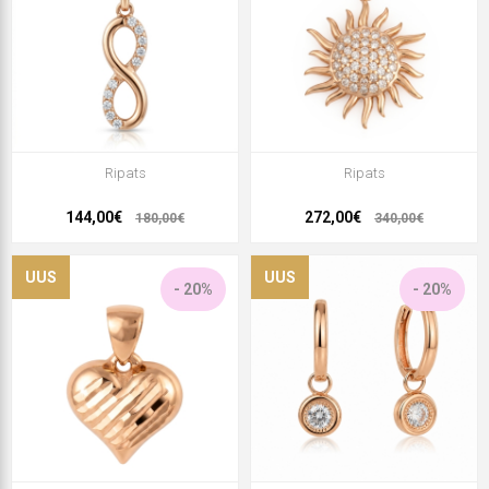
Ripats
Ripats
144,00€
272,00€
180,00€
340,00€
UUS
UUS
- 20%
- 20%