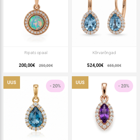
Ripats opaal
Kõrvarõngad
200,00€
524,00€
250,00€
655,00€
UUS
UUS
- 20%
- 20%