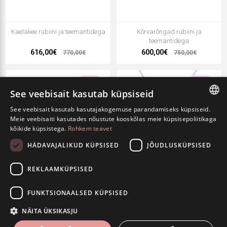
Kaelakee rubiini ja teemantidega
Kõrvarõngad rubiini ja
teemantidega
616,00€
600,00€
770,00€
750,00€
- 20%
- 20%
See veebisait kasutab küpsiseid
See veebisait kasutab kasutajakogemuse parandamiseks küpsiseid.
ESTONIAN
Meie veebisaiti kasutades nõustute kooskõlas meie küpsisepoliitikaga
kõikide küpsistega.
Rohkem teavet
ENGLISH
HÄDAVAJALIKUD KÜPSISED
JÕUDLUSKÜPSISED
RUSSIAN
REKLAAMKÜPSISED
Kõrvarõngad safiiri ja
Kaelakee safiiri ja teemantiga
FUNKTSIONAALSED KÜPSISED
teemandiga
408,00€
392,00€
510,00€
490,00€
NÄITA ÜKSIKASJU