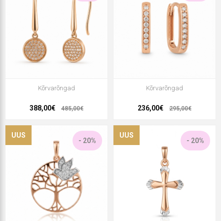
Kõrvarõngad
Kõrvarõngad
388,00€
236,00€
485,00€
295,00€
UUS
UUS
- 20%
- 20%