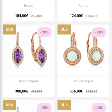
Ripats
Ripats
184,00€
124,00€
230,00€
155,00€
UUS
UUS
- 20%
- 20%
Kõrvarõngad
Kõrvarõngad
388,00€
556,00€
485,00€
695,00€
UUS
UUS
- 20%
- 20%