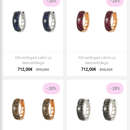
- 20%
- 20%
Kõrvarõngad safiiri ja
Kõrvarõngad rubiini ja
teemantitega
teemantidega
712,00€
712,00€
890,00€
890,00€
- 20%
- 20%