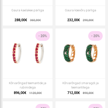
Gaura kaelakee pärliga
Gaura käevõru pärliga
288,00€
232,00€
360,00€
290,00€
- 20%
- 20%
Kõrvarõngad teemantide ja
Kõrvarõngad smaragdi ja
rubiinidega
teemantitega
896,00€
712,00€
1120,00€
890,00€