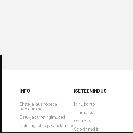
INFO
ISETEENINDUS
Ehete ja lauahõbeda
Minu konto
hooldamine
Tellimused
Ostu- ja tarnetingimused
Ostukorv
Ostu tagastus ja vahetamine
Soovinimekiri