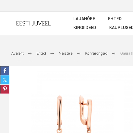
LAUAHÕBE
EHTED
KINGIIDEED
KAUPLUSE
Avaleht
Ehted
Naistele
Kõrvarõngad
Gaura k