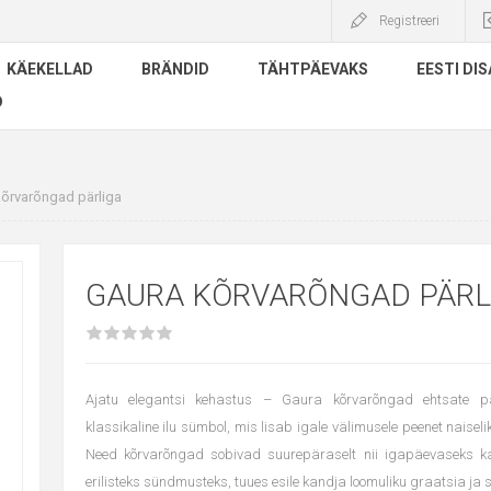
Registreeri
KÄEKELLAD
BRÄNDID
TÄHTPÄEVAKS
EESTI DIS
D
õrvarõngad pärliga
GAURA KÕRVARÕNGAD PÄRL
Ajatu elegantsi kehastus – Gaura kõrvarõngad ehtsate pä
klassikaline ilu sümbol, mis lisab igale välimusele peenet naiseli
Need kõrvarõngad sobivad suurepäraselt nii igapäevaseks k
erilisteks sündmusteks, tuues esile kandja loomuliku graatsia ja st