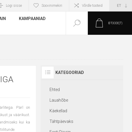
Logi sisse
Soovinimekiri
Võrdle tooteid
AIN
KAMPAANIAD
0
TOODE(T)
KATEGOORIAD
IGA
Ehted
Lauahõbe
rlitega. Pärl on
Käekellad
kkust ja väärikust.
Tähtpäevaks
andmiseks kui ka
iilitunde.