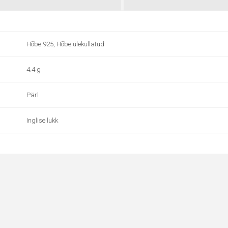
Hõbe 925, Hõbe ülekullatud
4.4 g
Pärl
Inglise lukk