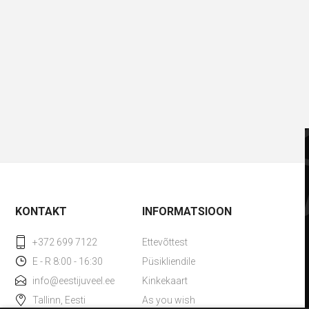
KONTAKT
INFORMATSIOON
+372 699 7122
Ettevõttest
E - R 8:00 - 16:30
Püsikliendile
info@eestijuveel.ee
Kinkekaart
Tallinn, Eesti
As you wish