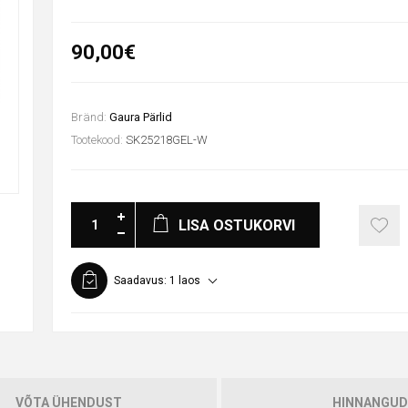
90,00€
Bränd:
Gaura Pärlid
Tootekood:
SK25218GEL-W
LISA OSTUKORVI
Saadavus:
1 laos
VÕTA ÜHENDUST
HINNANGUD