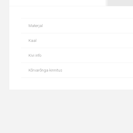
Materjal
Kaal
Kivi info
Kõrvarõnga kinnitus