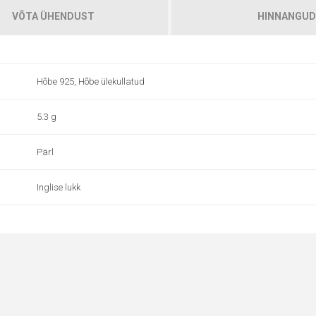
VÕTA ÜHENDUST
HINNANGUD
Hõbe 925, Hõbe ülekullatud
5.3 g
Pärl
Inglise lukk