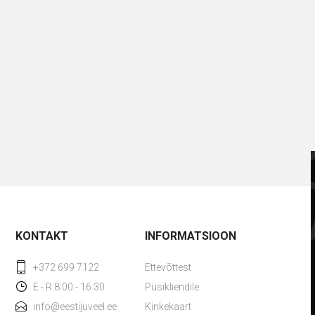
KONTAKT
INFORMATSIOON
+372 699 7122
Ettevõttest
E - R 8:00 - 16:30
Püsikliendile
info@eestijuveel.ee
Kinkekaart