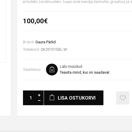
erilisteks sündmusteks, tuues esile kandja loomuliku graatsia ja st
100,00€
Bränd:
Gaura Pärlid
Tootekood:
SK25101GEL-W
Läbi müüdud
Saadavus:
Teavita mind, kui on saadaval
LISA OSTUKORVI