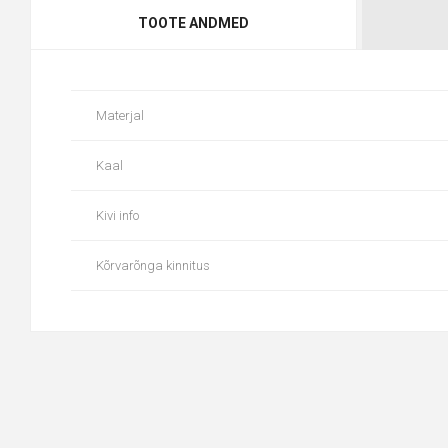
TOOTE ANDMED
Materjal
Kaal
Kivi info
Kõrvarõnga kinnitus