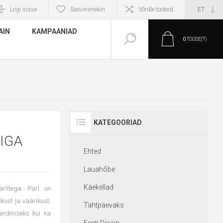
Logi sisse
Soovinimekiri
Võrdle tooteid
AIN
KAMPAANIAD
0
TOODE(T)
KATEGOORIAD
IGA
Ehted
Lauahõbe
Käekellad
rlitega. Pärl on
kkust ja väärikust.
Tähtpäevaks
andmiseks kui ka