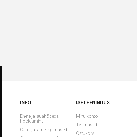
INFO
ISETEENINDUS
Ehete ja lauahõbeda
Minu konto
hooldamine
Tellimused
Ostu- ja tarnetingimused
Ostukorv