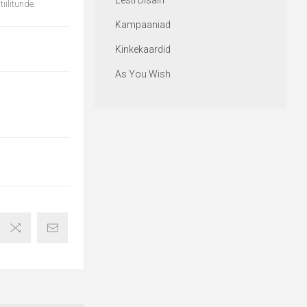
Eesti Disain
iilitunde.
Kampaaniad
Kinkekaardid
As You Wish