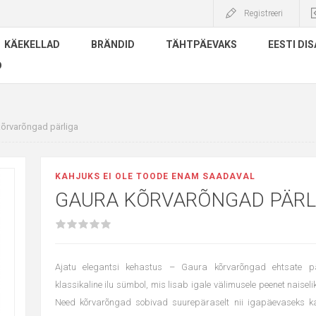
Registreeri
KÄEKELLAD
BRÄNDID
TÄHTPÄEVAKS
EESTI DIS
D
õrvarõngad pärliga
KAHJUKS EI OLE TOODE ENAM SAADAVAL
GAURA KÕRVARÕNGAD PÄRL
Ajatu elegantsi kehastus – Gaura kõrvarõngad ehtsate pä
klassikaline ilu sümbol, mis lisab igale välimusele peenet naiseli
Need kõrvarõngad sobivad suurepäraselt nii igapäevaseks k