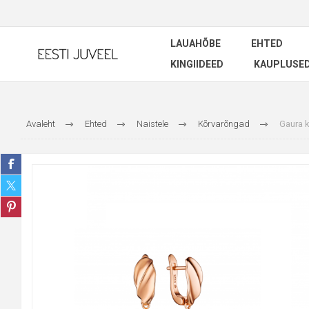
LAUAHÕBE
EHTED
KINGIIDEED
KAUPLUSE
Avaleht
Ehted
Naistele
Kõrvarõngad
Gaura k