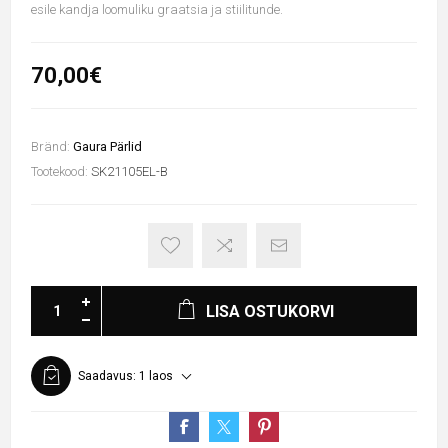
esile kandja loomuliku graatsia ja stiilitunde.
70,00€
Bränd:
Gaura Pärlid
Tootekood:
SK21105EL-B
LISA OSTUKORVI
Saadavus:
1 laos