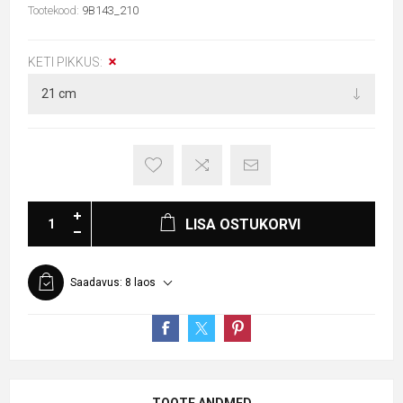
Tootekood:
9B143_210
KETI PIKKUS:
LISA OSTUKORVI
Saadavus:
8 laos