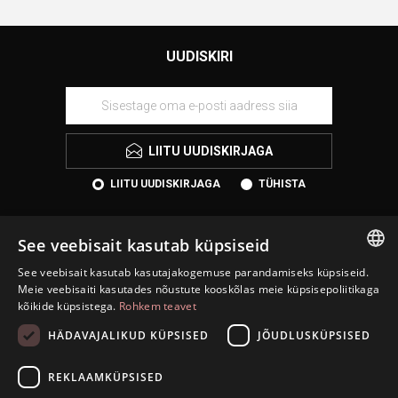
UUDISKIRI
LIITU UUDISKIRJAGA
LIITU UUDISKIRJAGA
TÜHISTA
See veebisait kasutab küpsiseid
See veebisait kasutab kasutajakogemuse parandamiseks küpsiseid.
ESTONIAN
Meie veebisaiti kasutades nõustute kooskõlas meie küpsisepoliitikaga
kõikide küpsistega.
Rohkem teavet
ENGLISH
HÄDAVAJALIKUD KÜPSISED
JÕUDLUSKÜPSISED
KONTAKT
RUSSIAN
INFORMATSIOON
REKLAAMKÜPSISED