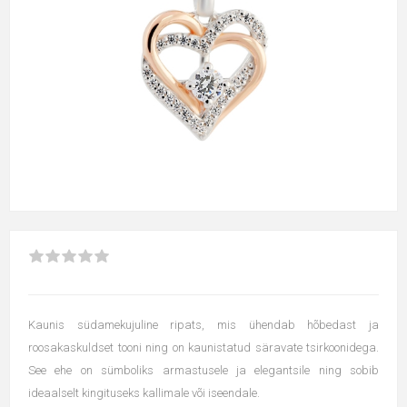
Kaunis südamekujuline ripats, mis ühendab hõbedast ja
roosakaskuldset tooni ning on kaunistatud säravate tsirkoonidega.
See ehe on sümboliks armastusele ja elegantsile ning sobib
ideaalselt kingituseks kallimale või iseendale.