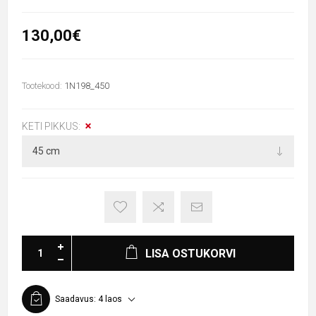
130,00€
Tootekood:
1N198_450
KETI PIKKUS:
LISA OSTUKORVI
Saadavus:
4 laos