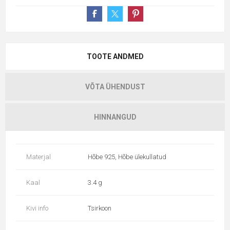
TOOTE ANDMED
VÕTA ÜHENDUST
HINNANGUD
Materjal
Hõbe 925, Hõbe ülekullatud
Kaal
3.4 g
Kivi info
Tsirkoon