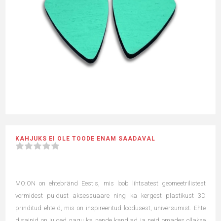
KAHJUKS EI OLE TOODE ENAM SAADAVAL
MO:ON on ehtebränd Eestis, mis loob lihtsatest geomeetrilistest
vormidest puidust aksessuaare ning ka kergest plastikust 3D
prinditud ehteid, mis on inspireeritud loodusest, universumist. Ehte
disainid on julged nagu ka nende kandjad ja neid omades ollakse