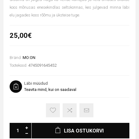
koos mõnusas enesekindlas seltskonnas, kes julgevad minna läbi
elu jagades koos rõõmu ja üksteise tuge.
25,00€
Bränd:
MO:ON
Tootekood:
4745091645452
Läbi müüdud
Teavita mind, kui on saadaval
LISA OSTUKORVI