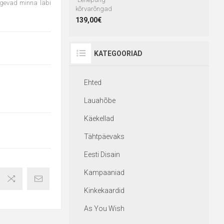
lgevad minna läbi
kõrvarõngad
139,00€
KATEGOORIAD
Ehted
Lauahõbe
Käekellad
Tähtpäevaks
Eesti Disain
Kampaaniad
Kinkekaardid
As You Wish