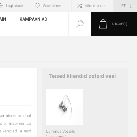
Logi sisse
Soovinimekiri
Võrdle tooteid
AIN
KAMPAANIAD
0
TOODE(T)
Teised kliendid ostsid veel
 vormidest puidust
s on inspireeritud
e kandjad ja neid
Lummus Võsailu
"Lehepung"