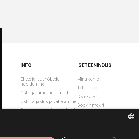
INFO
ISETEENINDUS
Ehete ja lauahõbeda
Minu konto
hooldamine
Tellimused
Ostu- ja tarnetingimused
Ostukorv
Ostu tagastus ja vahetamine
Soovinimekiri
Pretensiooni esitamise kord
Võta meiega ühendust
Privaatsuspoliitika
Lasergraveerimine
ESTONIAN