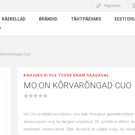
Registreeri
KÄEKELLAD
BRÄNDID
TÄHTPÄEVAKS
EESTI DIS
D
Kõrvarõngad Cuo
KAHJUKS EI OLE TOODE ENAM SAADAVAL
MO:ON KÕRVARÕNGAD CUO
MO:ON on ehtebränd Eestis, mis loob lihtsatest geomeetrilistest
aksessuaare ning ka kergest plastikust 3D prinditud ehteid, mi
loodusest, universumist. Ehte disainid on julged nagu ka nend