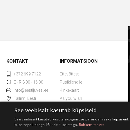
KONTAKT
INFORMATSIOON
+372 699 7122
Ettevõttest
E - R 8:00 - 16:30
Püsikliendile
info@eestijuveel.ee
Kinkekaart
Tallinn, Eesti
As you wish
Kadaka tee 36, 10621
TAX Free
See veebisait kasutab küpsiseid
ESTO väikelaen
See veebisait kasutab kasutajakogemuse parandamiseks küpsiseid. 
küpsisepoliitikaga kõikide küpsistega.
Rohkem teavet