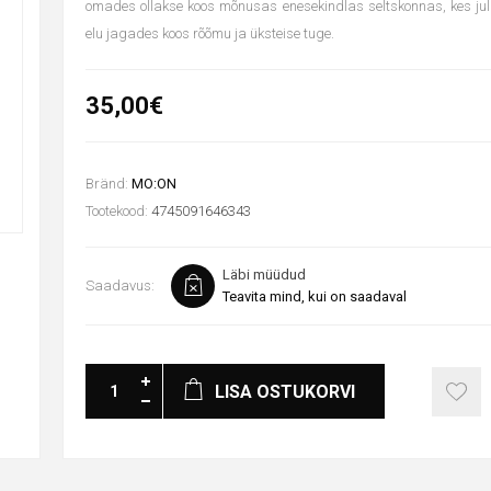
omades ollakse koos mõnusas enesekindlas seltskonnas, kes ju
elu jagades koos rõõmu ja üksteise tuge.
35,00€
Bränd:
MO:ON
Tootekood:
4745091646343
Läbi müüdud
Saadavus:
Teavita mind, kui on saadaval
LISA OSTUKORVI