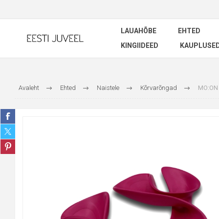
LAUAHÕBE
EHTED
KINGIIDEED
KAUPLUSE
Avaleht
Ehted
Naistele
Kõrvarõngad
MO:ON 