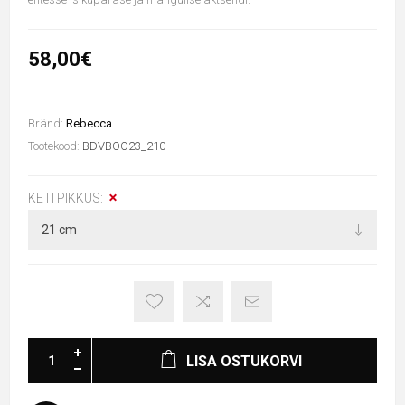
58,00€
Bränd:
Rebecca
Tootekood:
BDVBOO23_210
KETI PIKKUS:
LISA OSTUKORVI