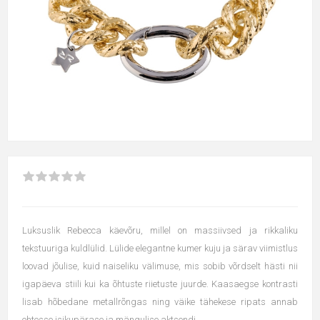
Luksuslik Rebecca käevõru, millel on massiivsed ja rikkaliku
tekstuuriga kuldlülid. Lülide elegantne kumer kuju ja särav viimistlus
loovad jõulise, kuid naiseliku välimuse, mis sobib võrdselt hästi nii
igapäeva stiili kui ka õhtuste riietuste juurde. Kaasaegse kontrasti
lisab hõbedane metallrõngas ning väike tähekese ripats annab
ehtesse isikupärase ja mängulise aktsendi.