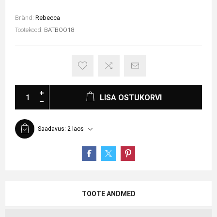
Bränd:
Rebecca
Tootekood:
BATBOO18
LISA OSTUKORVI
Saadavus:
2 laos
TOOTE ANDMED