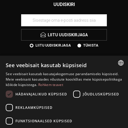
UUDISKIRI
LIITU UUDISKIRJAGA
LIITU UUDISKIRJAGA
TÜHISTA
See veebisait kasutab küpsiseid
See veebisait kasutab kasutajakogemuse parandamiseks küpsiseid.
ESTONIAN
Meie veebisaiti kasutades nõustute kooskõlas meie küpsisepoliitikaga
kõikide küpsistega.
Rohkem teavet
ENGLISH
HÄDAVAJALIKUD KÜPSISED
JÕUDLUSKÜPSISED
KONTAKT
RUSSIAN
INFORMATSIOON
REKLAAMKÜPSISED
INFO
FUNKTSIONAALSED KÜPSISED