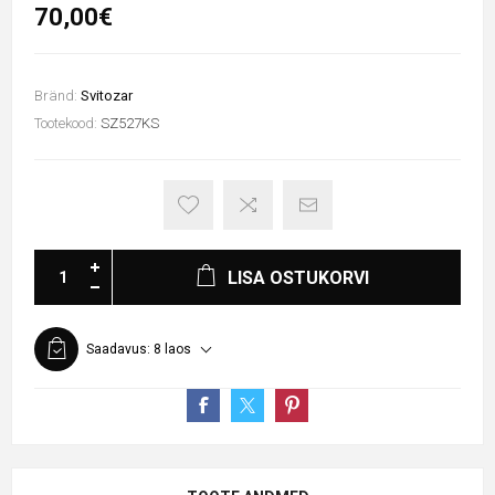
70,00€
Bränd:
Svitozar
Tootekood:
SZ527KS
LISA OSTUKORVI
Saadavus:
8 laos