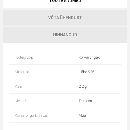
TOOTE ANDMED
VÕTA ÜHENDUST
HINNANGUD
Tootegrupp
Kõrvarõngad
Materjal
Hõbe 925
Kaal
2.2 g
Kivi info
Tsirkoon
Kõrvarõnga kinnitus
Muu