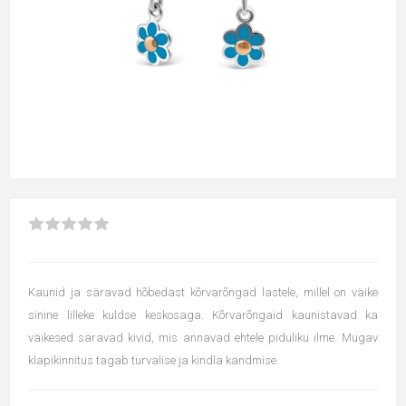
Kaunid ja säravad hõbedast kõrvarõngad lastele, millel on väike
sinine lilleke kuldse keskosaga. Kõrvarõngaid kaunistavad ka
väikesed säravad kivid, mis annavad ehtele piduliku ilme. Mugav
klapikinnitus tagab turvalise ja kindla kandmise.