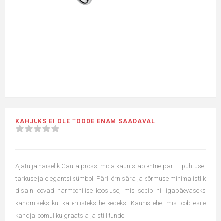
KAHJUKS EI OLE TOODE ENAM SAADAVAL
Ajatu ja naiselik Gaura pross, mida kaunistab ehtne pärl – puhtuse,
tarkuse ja elegantsi sümbol. Pärli õrn sära ja sõrmuse minimalistlik
disain loovad harmoonilise koosluse, mis sobib nii igapäevaseks
kandmiseks kui ka erilisteks hetkedeks. Kaunis ehe, mis toob esile
kandja loomuliku graatsia ja stiilitunde.