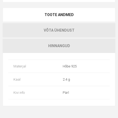
TOOTE ANDMED
VÕTA ÜHENDUST
HINNANGUD
Materjal
Hõbe 925
Kaal
2.4 g
Kivi info
Pärl