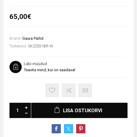
65,00€
Bränd:
Gaura Pärlid
Tootekood:
SK22531BR-W
Läbi müüdud
Teavita mind, kui on saadaval
LISA OSTUKORVI