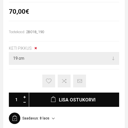
70,00€
Tootekood:
2B018_190
KETI PIKKUS:
LISA OSTUKORVI
Saadavus:
8 laos