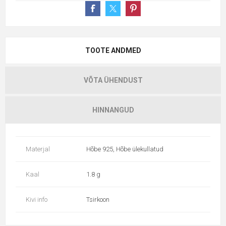
TOOTE ANDMED
VÕTA ÜHENDUST
HINNANGUD
Materjal
Hõbe 925, Hõbe ülekullatud
Kaal
1.8 g
Kivi info
Tsirkoon