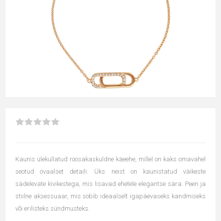
Kaunis ülekullatud roosakaskuldne käeehe, millel on kaks omavahel
seotud ovaalset detaili. Üks neist on kaunistatud väikeste
sädelevate kivikestega, mis lisavad ehetele elegantse sära. Peen ja
stiilne aksessuaar, mis sobib ideaalselt igapäevaseks kandmiseks
või erilisteks sündmusteks.