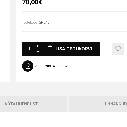
70,00€
Tootekood:
2K248
LISA OSTUKORVI
Saadavus:
4 laos
VÕTA ÜHENDUST
HINNANGUD