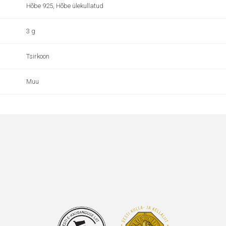
Hõbe 925, Hõbe ülekullatud
3 g
Tsirkoon
Muu