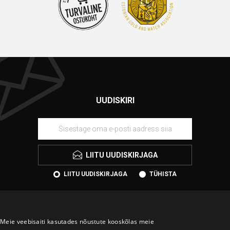
UUDISKIRI
LIITU UUDISKIRJAGA
LIITU UUDISKIRJAGA
TÜHISTA
Meie veebisaiti kasutades nõustute kooskõlas meie