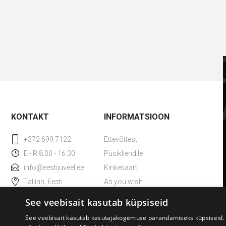
KONTAKT
INFORMATSIOON
+372 699 7122
Ettevõttest
E - R 8:00 - 16:30
Püsikliendile
info@eestijuveel.ee
Kinkekaart
Tallinn, Eesti
As you wish
Kadaka tee 36, 10621
TAX Free
See veebisait kasutab küpsiseid
ESTO väikelaen
See veebisait kasutab kasutajakogemuse parandamiseks küpsiseid. 