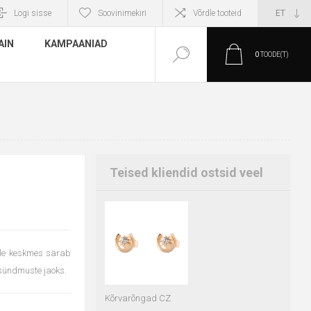
Logi sisse
Soovinimekiri
Võrdle tooteid
AIN
KAMPAANIAD
0
TOODE(T)
Teised kliendid ostsid veel
ille keskmes särab
e sündmuste jaoks.
Kõrvarõngad CZ