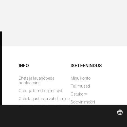
INFO
ISETEENINDUS
Ehete ja lauahõbeda
Minu konto
hooldamine
Tellimused
Ostu- ja tarnetingimused
Ostukorv
Ostu tagastus ja vahetamine
Soovinimekiri
Pretensiooni esitamise kord
Võta meiega ühendust
Privaatsuspoliitika
Lasergraveerimine