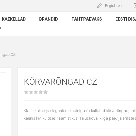
Registreeri
KÄEKELLAD
BRÄNDID
TÄHTPÄEVAKS
EESTI DIS
D
õngad CZ
KÕRVARÕNGAD CZ
Klassikalise ja elegantse disainiga ülekullatud kõrvarõngad, m
kaunis kivi kuldses raamistikus. Täiuslik valik iga päev ja erilist