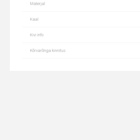
Materjal
Kaal
Kivi info
Kõrvarõnga kinnitus