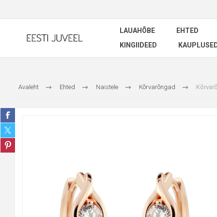
LAUAHÕBE
EHTED
KINGIIDEED
KAUPLUSE
Avaleht
Ehted
Naistele
Kõrvarõngad
Kõrvar