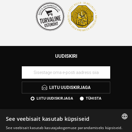
UUDISKIRI
LIITU UUDISKIRJAGA
LIITU UUDISKIRJAGA
TÜHISTA
See veebisait kasutab küpsiseid
See veebisait kasutab kasutajakogemuse parandamiseks küpsiseid.
ESTONIAN