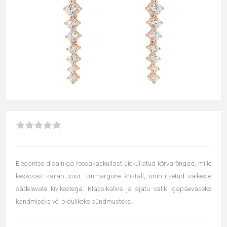
Elegantse disainiga roosakaskullast ülekullatud kõrvarõngad, mille
keskosas särab suur ümmargune kristall, ümbritsetud väikeste
sädelevate kivikestega. Klassikaline ja ajatu valik igapäevaseks
kandmiseks või pidulikeks sündmusteks.