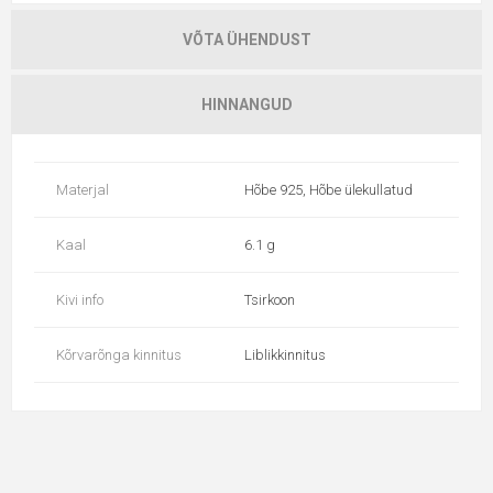
VÕTA ÜHENDUST
HINNANGUD
Materjal
Hõbe 925, Hõbe ülekullatud
Kaal
6.1 g
Kivi info
Tsirkoon
Kõrvarõnga kinnitus
Liblikkinnitus