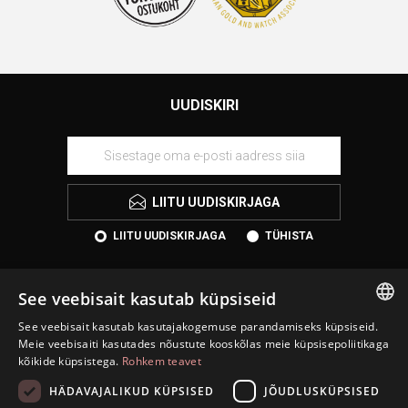
UUDISKIRI
LIITU UUDISKIRJAGA
LIITU UUDISKIRJAGA
TÜHISTA
See veebisait kasutab küpsiseid
See veebisait kasutab kasutajakogemuse parandamiseks küpsiseid.
ESTONIAN
Meie veebisaiti kasutades nõustute kooskõlas meie küpsisepoliitikaga
kõikide küpsistega.
Rohkem teavet
ENGLISH
HÄDAVAJALIKUD KÜPSISED
JÕUDLUSKÜPSISED
KONTAKT
RUSSIAN