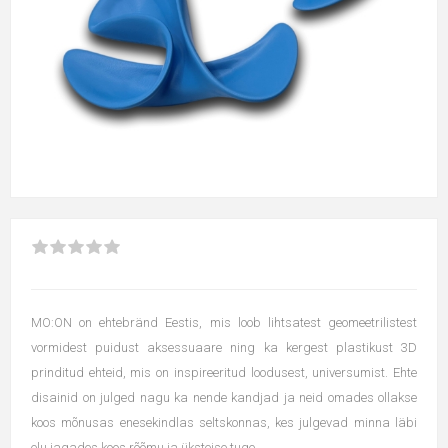
MO:ON on ehtebränd Eestis, mis loob lihtsatest geomeetrilistest
vormidest puidust aksessuaare ning ka kergest plastikust 3D
prinditud ehteid, mis on inspireeritud loodusest, universumist. Ehte
disainid on julged nagu ka nende kandjad ja neid omades ollakse
koos mõnusas enesekindlas seltskonnas, kes julgevad minna läbi
elu jagades koos rõõmu ja üksteise tuge.