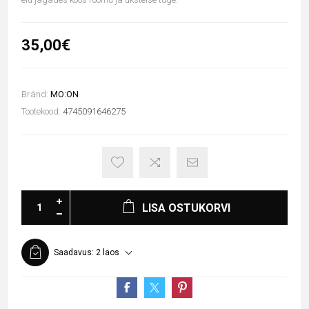
35,00€
Bränd:
MO:ON
Tootekood:
4745091646275
LISA OSTUKORVI
Saadavus:
2 laos