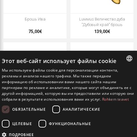
Брошь Ива
Luммus Величество дуба
"Дубовый край" брошь
75,00€
139,00€
Этот веб-сайт использует файлы cookie
Мы используем файлы cookie для персонализации контента,
ESTONIAN
рекламы и анализа нашего трафика. Мы также передаем
информацию об использовании вами нашего сайта нашим
ENGLISH
партнерам по рекламе и аналитике, которые могут объединять ее с
другой информацией, которую вы им предоставили или которую они
RUSSIAN
собрали в результате использования вами их услуг.
Rohkem teavet
ОБЯЗАТЕЛЬНЫЕ
АНАЛИТИЧЕСКИЕ
Luммus Капсула времени
Брошь
"Временные рамки" брошь
ЦЕЛЕВЫЕ
ФУНКЦИОНАЛЬНЫЕ
119,00€
80,00€
ПОДРОБНЕЕ