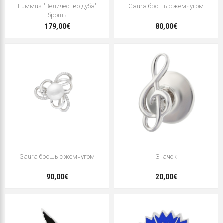
Luммus "Величество дуба"
Gaura брошь с жемчугом
брошь
179,00€
80,00€
Gaura брошь с жемчугом
Значок
90,00€
20,00€