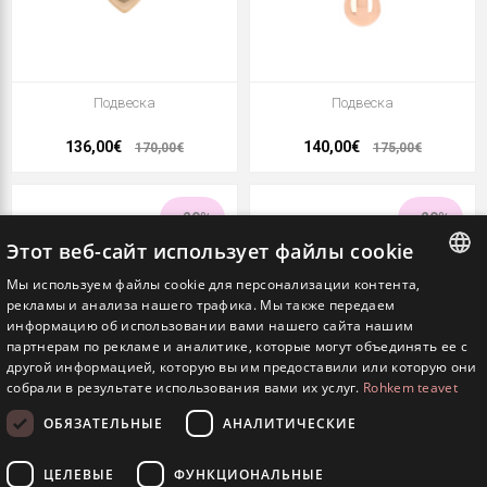
Подвеска
Подвеска
136,00€
140,00€
170,00€
175,00€
- 20%
- 20%
Этот веб-сайт использует файлы cookie
Мы используем файлы cookie для персонализации контента,
ESTONIAN
рекламы и анализа нашего трафика. Мы также передаем
информацию об использовании вами нашего сайта нашим
ENGLISH
партнерам по рекламе и аналитике, которые могут объединять ее с
другой информацией, которую вы им предоставили или которую они
RUSSIAN
собрали в результате использования вами их услуг.
Rohkem teavet
ОБЯЗАТЕЛЬНЫЕ
АНАЛИТИЧЕСКИЕ
Подвеска
Подвеска
ЦЕЛЕВЫЕ
ФУНКЦИОНАЛЬНЫЕ
72,00€
100,00€
90,00€
125,00€