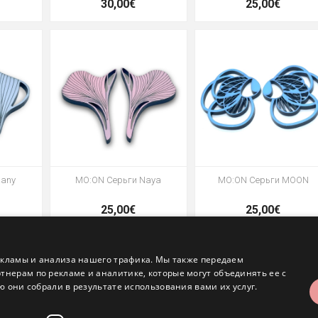
30,00€
25,00€
Rany
MO:ON Серьги Naya
MO:ON Серьги MOON
25,00€
25,00€
екламы и анализа нашего трафика. Мы также передаем
ерам по рекламе и аналитике, которые могут объединять ее с
 они собрали в результате использования вами их услуг.