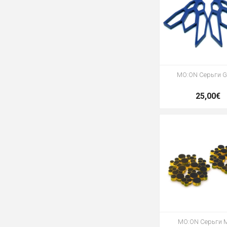
MO:ON Серьги G
25,00€
MO:ON Серьги