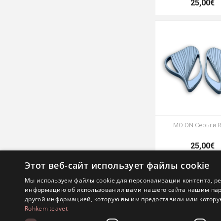
25,00€
MO:ON Серьги 
25,00€
Этот веб-сайт использует файлы cookie
Мы используем файлы cookie для персонализации контента, р
информацию об использовании вами нашего сайта нашим партн
другой информацией, которую вы им предоставили или которую
Rohkem teavet