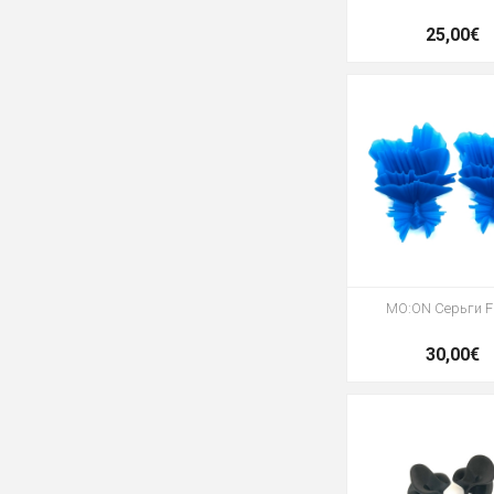
25,00€
MO:ON Серьги Fl
30,00€