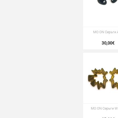
MO:ON Серьги A
30,00€
MO:ON Серьги Wa