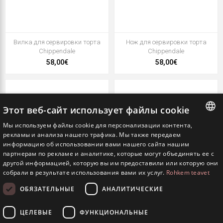
Вилка для сервировки торта
Нож для сервировки торта
Chippendale
Chippendale
58,00€
58,00€
Этот веб-сайт использует файлы cookie
Мы используем файлы cookie для персонализации контента,
ESTONIAN
рекламы и анализа нашего трафика. Мы также передаем
информацию об использовании вами нашего сайта нашим
ENGLISH
партнерам по рекламе и аналитике, которые могут объединять ее с
другой информацией, которую вы им предоставили или которую они
RUSSIAN
собрали в результате использования вами их услуг.
Rohkem teavet
ОБЯЗАТЕЛЬНЫЕ
АНАЛИТИЧЕСКИЕ
Лопатка для пиццы Chippendale
Лопатка для торта Chippendale
ЦЕЛЕВЫЕ
ФУНКЦИОНАЛЬНЫЕ
55,00€
55,00€