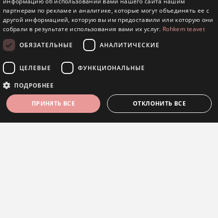
информацию об использовании вами нашего сайта нашим
ENGLISH
партнерам по рекламе и аналитике, которые могут объединять ее с
другой информацией, которую вы им предоставили или которую они
RUSSIAN
собрали в результате использования вами их услуг.
Rohkem teavet
ОБЯЗАТЕЛЬНЫЕ
АНАЛИТИЧЕСКИЕ
Gaura серьги с жемчугом
Gaura серьги с жемчугом
ЦЕЛЕВЫЕ
ФУНКЦИОНАЛЬНЫЕ
75,00€
75,00€
ПОДРОБНЕЕ
ПРИНЯТЬ ВСЕ
ОТКЛОНИТЬ ВСЕ
ФИЛЬТРЫ
Обязательные
Аналитические
Целевые
Функциональные
Обязательные файлы cookie позволяют выполнять основные функции веб-
сайта, такие как вход в систему и управление учетной записью. Веб-сайт не
может использоваться должным образом без обязательных файлов cookie.
Провайдер /
Срок
Название
Описание
Gaura серьги с жемчугом
Gaura серьги с жемчугом
Домен
действия
.Nop.Antiforgery
.eestijuveel.ee
Сессия
Этот файл cookie
55,00€
50,00€