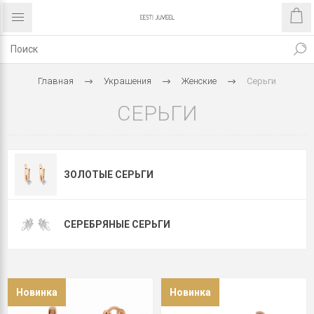
Главная
Украшения
Женские
Серьги
СЕРЬГИ
ЗОЛОТЫЕ СЕРЬГИ
CЕРЕБРЯНЫЕ СЕРЬГИ
Новинка
Новинка