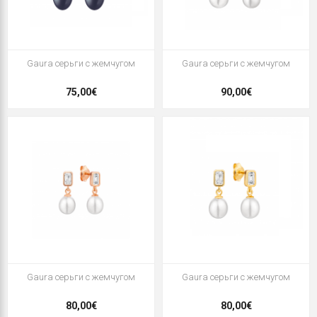
Gaura серьги с жемчугом
Gaura серьги с жемчугом
75,00€
90,00€
Gaura серьги с жемчугом
Gaura серьги с жемчугом
80,00€
80,00€