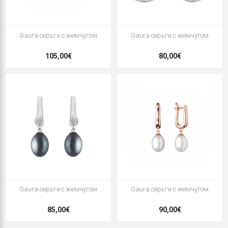
Gaura серьги с жемчугом
Gaura серьги с жемчугом
105,00€
80,00€
Gaura серьги с жемчугом
Gaura серьги с жемчугом
85,00€
90,00€