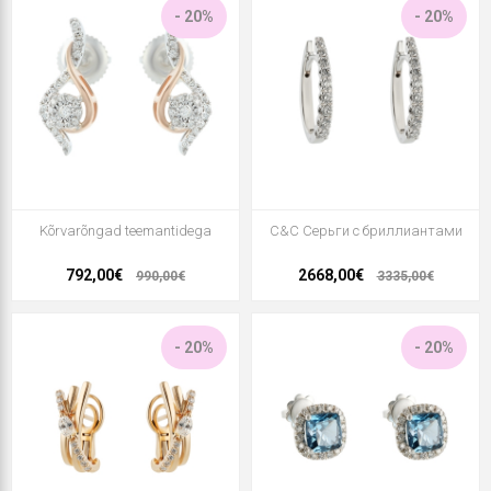
- 20%
- 20%
Kõrvarõngad teemantidega
C&C Серьги с бриллиантами
792,00€
2668,00€
990,00€
3335,00€
- 20%
- 20%