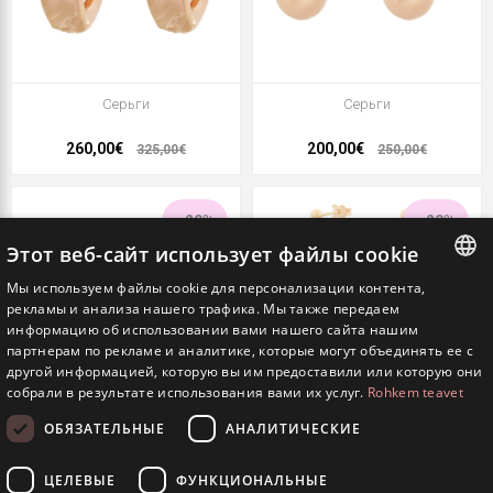
Серьги
Серьги
260,00€
200,00€
325,00€
250,00€
- 20%
- 20%
Этот веб-сайт использует файлы cookie
Мы используем файлы cookie для персонализации контента,
ESTONIAN
рекламы и анализа нашего трафика. Мы также передаем
информацию об использовании вами нашего сайта нашим
ENGLISH
партнерам по рекламе и аналитике, которые могут объединять ее с
другой информацией, которую вы им предоставили или которую они
RUSSIAN
собрали в результате использования вами их услуг.
Rohkem teavet
ОБЯЗАТЕЛЬНЫЕ
АНАЛИТИЧЕСКИЕ
Серьги
Серьги
ЦЕЛЕВЫЕ
ФУНКЦИОНАЛЬНЫЕ
200,00€
232,00€
250,00€
290,00€