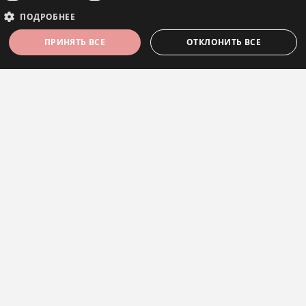
ПОДРОБНЕЕ
ПРИНЯТЬ ВСЕ
ОТКЛОНИТЬ ВСЕ
ФИЛЬТРЫ
Обязательные
Аналитические
Целевые
Функциональные
Обязательные файлы cookie позволяют выполнять основные функции веб-
сайта, такие как вход в систему и управление учетной записью. Веб-сайт не
может использоваться должным образом без обязательных файлов cookie.
Провайдер /
Срок
Название
Описание
Серьги
Домен
действия
.Nop.Antiforgery
.eestijuveel.ee
Сессия
Этот файл cookie
40,00€
используется для
предотвращения атак
CSRF путем проверки
того, что запрос
пользователя
является законным и
исходил от самого
сайта, повышая
безопасность
КАТЕГОРИИ
онлайн-форм.