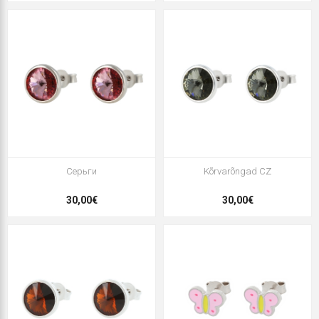
Серьги
Kõrvarõngad CZ
30,00€
30,00€