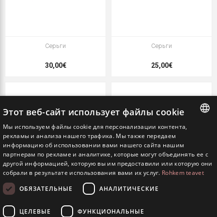
Серьги
Серьги
30,00€
25,00€
Этот веб-сайт использует файлы cookie
Мы используем файлы cookie для персонализации контента,
ESTONIAN
рекламы и анализа нашего трафика. Мы также передаем
информацию об использовании вами нашего сайта нашим
ENGLISH
партнерам по рекламе и аналитике, которые могут объединять ее с
другой информацией, которую вы им предоставили или которую они
RUSSIAN
собрали в результате использования вами их услуг.
Rohkem teavet
ОБЯЗАТЕЛЬНЫЕ
АНАЛИТИЧЕСКИЕ
Серьги
Серьги
ЦЕЛЕВЫЕ
ФУНКЦИОНАЛЬНЫЕ
30,00€
30,00€