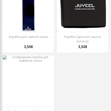
Коробка для чайной ложки
Коробка (детская чашка,
рюмка)
3,50€
3,50€