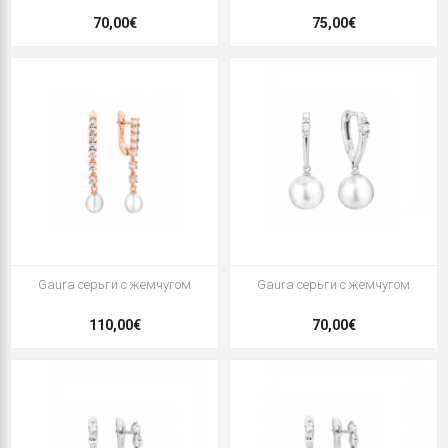
70,00€
75,00€
Gaura серьги с жемчугом
Gaura серьги с жемчугом
110,00€
70,00€