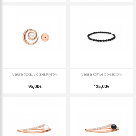
Gaura брошь с жемчугом
Gaura колье с ониксом
95,00€
125,00€