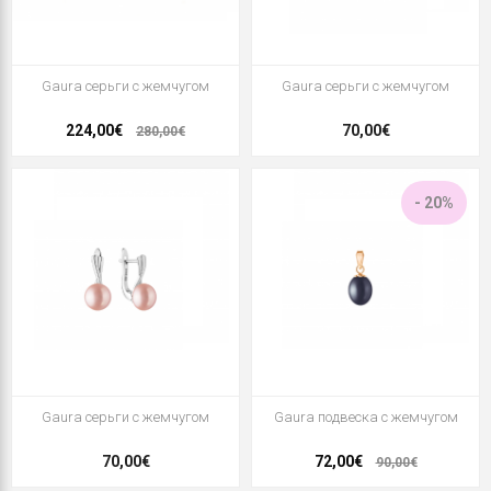
Gaura серьги с жемчугом
Gaura серьги с жемчугом
224,00€
70,00€
280,00€
- 20%
Gaura серьги с жемчугом
Gaura подвеска с жемчугом
70,00€
72,00€
90,00€