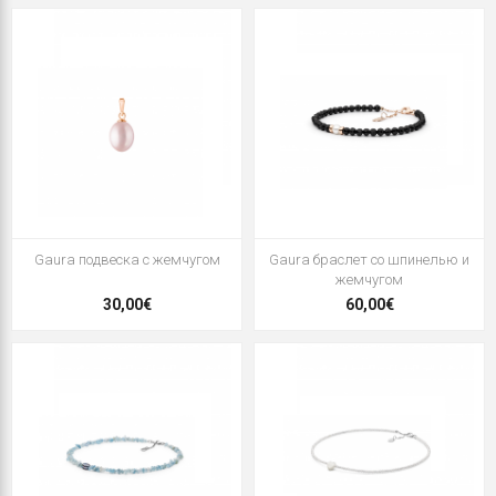
Gaura подвеска с жемчугом
Gaura браслет со шпинелью и
жемчугом
30,00€
60,00€