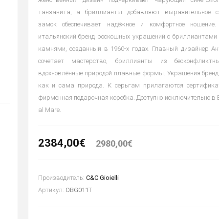
танзанита, а бриллианты добавляют выразительное си
замок обеспечивает надёжное и комфортное ношение. 
итальянский бренд роскошных украшений с бриллиантами
камнями, созданный в 1960-х годах. Главный дизайнер Ан
сочетает мастерство, бриллианты из бесконфликтн
вдохновлённые природой плавные формы. Украшения бренд
как и сама природа. К серьгам прилагаются сертифика
фирменная подарочная коробка. Доступно исключительно в Ees
al Mare.
2384,00€
2980,00€
Производитель:
C&C Gioielli
Артикул:
OBG011T