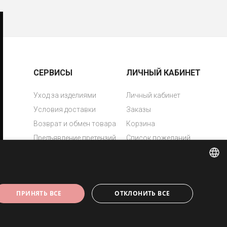
СЕРВИСЫ
ЛИЧНЫЙ КАБИНЕТ
Уход за изделиями
Личный кабинет
Условия доставки
Заказы
Возврат и обмен товара
Корзина
Предъявление претензий
Список пожеланий
Политика приватности
Свяжись с нами
Лазерная гравировка
ESTONIAN
ПРИНЯТЬ ВСЕ
ОТКЛОНИТЬ ВСЕ
ENGLISH
RUSSIAN
Copyright © 2026 Eesti Juveel. Все права защищены.