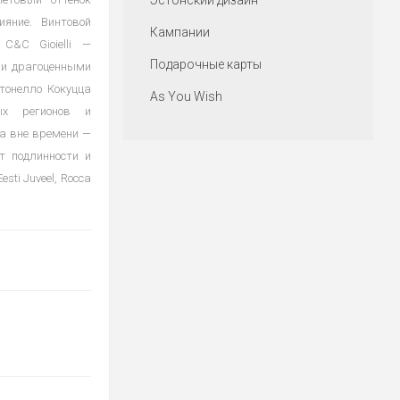
Эстонский дизайн
яние. Винтовой
Кампании
C&C Gioielli —
Подарочные карты
 и драгоценными
тонелло Кокуцца
As You Wish
ых регионов и
а вне времени —
т подлинности и
ti Juveel, Rocca