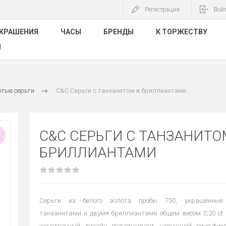
Регистрация
Вой
КРАШЕНИЯ
ЧАСЫ
БРЕНДЫ
К ТОРЖЕСТВУ
Ы
отые серьги
C&C Серьги с танзанитом и бриллиантами
C&C СЕРЬГИ С ТАНЗАНИТО
БРИЛЛИАНТАМИ
Серьги из белого золота пробы 750, украшенные
танзанитами и двумя бриллиантами общим весом 0,20 ct (
женственный дизайн подчёркивает чарующий сине-фиол