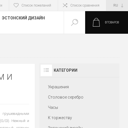
ти
Список пожеланий
Список сравнения
ЭСТОНСКИЙ ДИЗАЙН
0
ТОВАРОВ
КАТЕГОРИИ
М И
Украшения
Столовое серебро
Часы
 грушевидными
К торжеству
G/SI). Нежный и
етовый оттенок