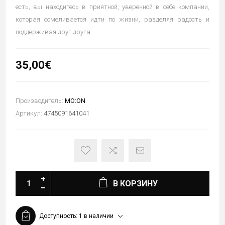
есть, вы находитесь в приятной, уверенной в себе компании,
которая осмеливается идти по жизни, разделяя радость и
поддерживая друг друга.
35,00€
Производитель:
MO:ON
Артикул:
4745091641041
В КОРЗИНУ
Доступность:
1 в наличии