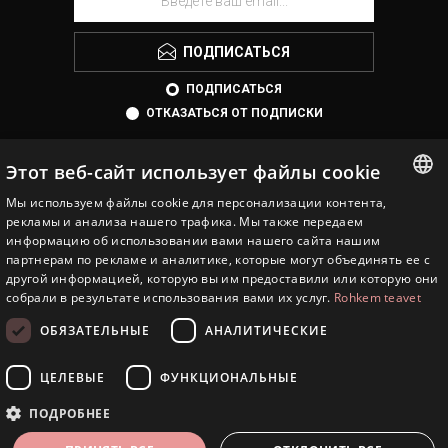
ПОДПИСАТЬСЯ
ПОДПИСАТЬСЯ
ОТКАЗАТЬСЯ ОТ ПОДПИСКИ
Этот веб-сайт использует файлы cookie
Мы используем файлы cookie для персонализации контента,
ESTONIAN
рекламы и анализа нашего трафика. Мы также передаем
информацию об использовании вами нашего сайта нашим
ENGLISH
партнерам по рекламе и аналитике, которые могут объединять ее с
другой информацией, которую вы им предоставили или которую они
EESTI JUVEEL
RUSSIAN
собрали в результате использования вами их услуг.
Rohkem teavet
ИНФОРМАЦИЯ
ОБЯЗАТЕЛЬНЫЕ
АНАЛИТИЧЕСКИЕ
СЕРВИСЫ
ЦЕЛЕВЫЕ
ФУНКЦИОНАЛЬНЫЕ
ЛИЧНЫЙ КАБИНЕТ
ПОДРОБНЕЕ