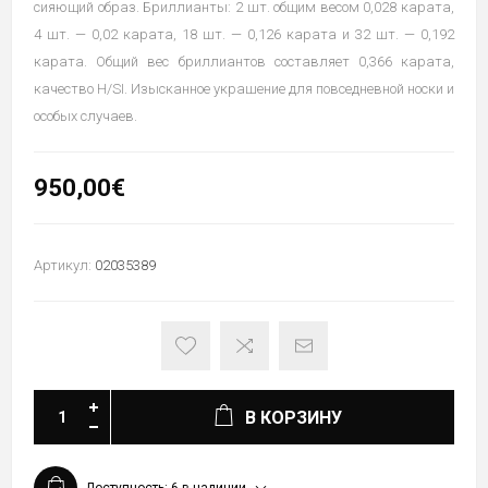
сияющий образ. Бриллианты: 2 шт. общим весом 0,028 карата,
4 шт. — 0,02 карата, 18 шт. — 0,126 карата и 32 шт. — 0,192
карата. Общий вес бриллиантов составляет 0,366 карата,
качество H/SI. Изысканное украшение для повседневной носки и
особых случаев.
950,00€
Артикул:
02035389
В КОРЗИНУ